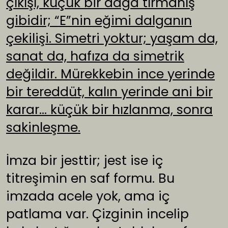
çıkışı, küçük bir dağa tırmanış
gibidir; “E”nin eğimi dalganın
çekilişi. Simetri yoktur; yaşam da,
sanat da, hafıza da simetrik
değildir. Mürekkebin ince yerinde
bir tereddüt, kalın yerinde ani bir
karar… küçük bir hızlanma, sonra
sakinleşme.
İmza bir jesttir; jest ise iç
titreşimin en saf formu. Bu
imzada acele yok, ama iç
patlama var. Çizginin incelip