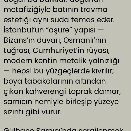
metafiziğiyle batının travma
estetiği aynı suda temas eder.
İstanbul’un “aşure” yapısı —
Bizans’ın duvarı, Osmanlı’nın
tuğrası, Cumhuriyet’in rüyası,
modern kentin metalik yalnızlığı
— hepsi bu yüzgeçlerde kıvrılır;
boya tabakalarının altından
çıkan kahverengi toprak damar,
sarnıcın nemiyle birleşip yüzeye
sızıntı gibi vurur.
Gülhane Sarnıcı’nda sergilenmek,