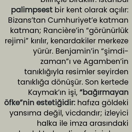
palimpsest
bir kent olarak açılır:
Bizans’tan Cumhuriyet’e katman
katman; Rancière’in “görünürlük
rejimi” kırılır, kenardakiler merkeze
yürür. Benjamin’in “şimdi-
zaman”ı ve Agamben’in
tanıklığıyla resimler seyirden
tanıklığa dönüşür. Son kertede
Kaymak’ın işi,
“bağırmayan
öfke”nin estetiğidir:
hafıza göldeki
yansıma değil, vicdandır; izleyici
halka ile imza arasındaki