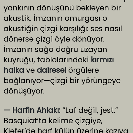
yankının dönüşünü bekleyen bir
akustik. İmzanın omurgası o
akustiğin çizgi karşılığı: ses nasıl
dönerse çizgi öyle dönüyor.
İmzanın sağa doğru uzayan
kuyruğu, tablolarındaki
kırmızı
halka
ve
dairesel
örgülere
bağlanıyor—çizgi bir yörüngeye
dönüşüyor.
— Harfin Ahlakı:
“Laf değil, jest.”
Basquiat’ta kelime çizgiye,
Kiefer’de harf külün üzerine kazıya