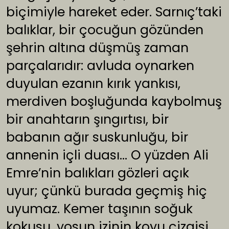
biçimiyle hareket eder. Sarnıç’taki
balıklar, bir çocuğun gözünden
şehrin altına düşmüş zaman
parçalarıdır: avluda oynarken
duyulan ezanın kırık yankısı,
merdiven boşluğunda kaybolmuş
bir anahtarın şıngırtısı, bir
babanın ağır suskunluğu, bir
annenin içli duası… O yüzden Ali
Emre’nin balıkları gözleri açık
uyur; çünkü burada geçmiş hiç
uyumaz. Kemer taşının soğuk
kokusu, yosun izinin koyu çizgisi,