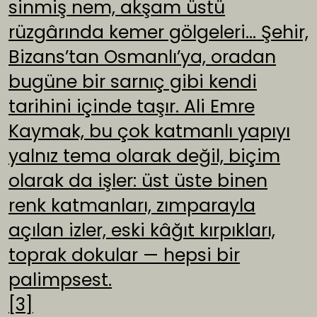
sinmiş nem, akşam üstü
rüzgârında kemer gölgeleri… Şehir,
Bizans’tan Osmanlı’ya, oradan
bugüne bir sarnıç gibi kendi
tarihini içinde taşır. Ali Emre
Kaymak, bu çok katmanlı yapıyı
yalnız tema olarak değil, biçim
olarak da işler: üst üste binen
renk katmanları, zımparayla
açılan izler, eski kâğıt kırpıkları,
toprak dokular — hepsi bir
palimpsest.
[3]