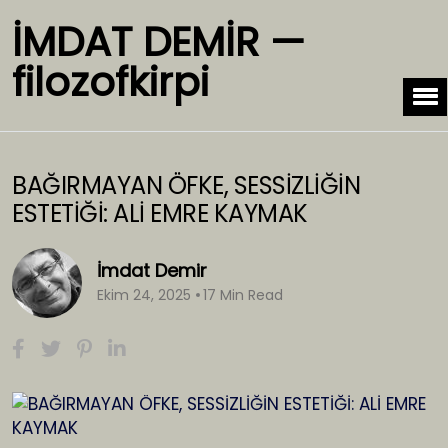
İMDAT DEMİR —
filozofkirpi
BAĞIRMAYAN ÖFKE, SESSİZLİĞİN
ESTETİĞİ: ALİ EMRE KAYMAK
İmdat Demir
Ekim 24, 2025
17 Min Read