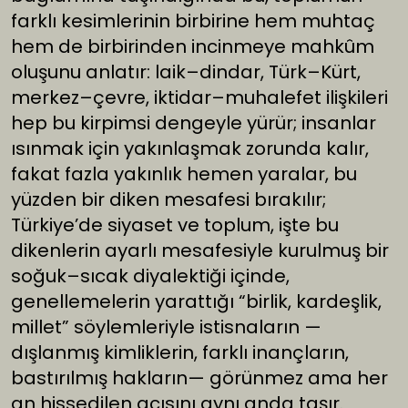
farklı kesimlerinin birbirine hem muhtaç
hem de birbirinden incinmeye mahkûm
oluşunu anlatır: laik–dindar, Türk–Kürt,
merkez–çevre, iktidar–muhalefet ilişkileri
hep bu kirpimsi dengeyle yürür; insanlar
ısınmak için yakınlaşmak zorunda kalır,
fakat fazla yakınlık hemen yaralar, bu
yüzden bir diken mesafesi bırakılır;
Türkiye’de siyaset ve toplum, işte bu
dikenlerin ayarlı mesafesiyle kurulmuş bir
soğuk–sıcak diyalektiği içinde,
genellemelerin yarattığı “birlik, kardeşlik,
millet” söylemleriyle istisnaların —
dışlanmış kimliklerin, farklı inançların,
bastırılmış hakların— görünmez ama her
an hissedilen acısını aynı anda taşır.