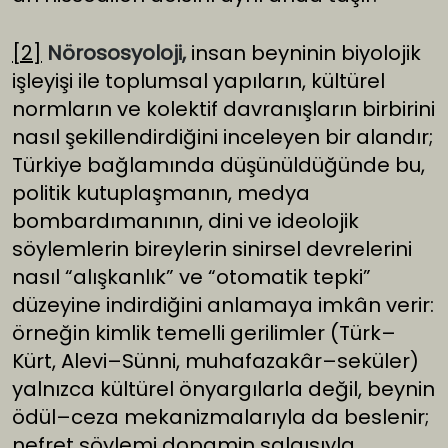
[2]
Nörososyoloji,
insan beyninin biyolojik
işleyişi ile toplumsal yapıların, kültürel
normların ve kolektif davranışların birbirini
nasıl şekillendirdiğini inceleyen bir alandır;
Türkiye bağlamında düşünüldüğünde bu,
politik kutuplaşmanın, medya
bombardımanının, dini ve ideolojik
söylemlerin bireylerin sinirsel devrelerini
nasıl “alışkanlık” ve “otomatik tepki”
düzeyine indirdiğini anlamaya imkân verir:
örneğin kimlik temelli gerilimler (Türk–
Kürt, Alevi–Sünni, muhafazakâr–seküler)
yalnızca kültürel önyargılarla değil, beynin
ödül–ceza mekanizmalarıyla da beslenir;
nefret söylemi dopamin salgısıyla