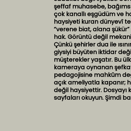
şeffaf muhasebe, bağımsız 
çok kanallı eşgüdüm ve hak
haysiyeti kuran dünyevî teo
“verene biat, alana şükür”
hak. Görüntü değil mekaniz
Çünkü şehirler dua ile ısın
giysiyi büyüten iktidar değil
müşterekler yaşatır. Bu ülk
kameraya oynanan şefkat 
pedagojisine mahkûm deği
açık ameliyatla kapanır;
değil haysiyettir. Dosyayı
sayfaları okuyun. Şimdi baş