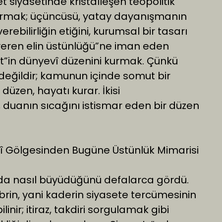
fet siyasetinde kristalleşen teopolitik
ırmak; üçüncüsü, yatay dayanışmanın
verebilirliğin etiğini, kurumsal bir tasarı
“veren elin üstünlüğü”ne iman eden
iyet”in dünyevî düzenini kurmak. Çünkü
a değildir; kamunun içinde somut bir
 düzen, hayatı kurar. İkisi
, duanın sıcağını istismar eden bir düzen
vî Gölgesinden Bugüne Üstünlük Mimarisi
tında nasıl büyüdüğünü defalarca gördü.
in, yani kaderin siyasete tercümesinin
ilinir; itiraz, takdiri sorgulamak gibi