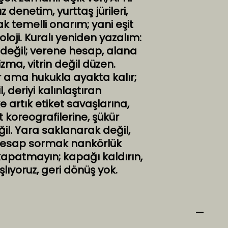
denetim, yurttaş jürileri,
 temelli onarım; yani eşit
loji. Kuralı yeniden yazalım:
 değil; verene hesap, alana
ma, vitrin değil düzen.
ır ama hukukla ayakta kalır;
, deriyi kalınlaştıran
e artık etiket savaşlarına,
koreografilerine, şükür
l. Yara saklanarak değil,
 hesap sormak nankörlük
 kapatmayın; kapağı kaldırın,
lıyoruz, geri dönüş yok.
—