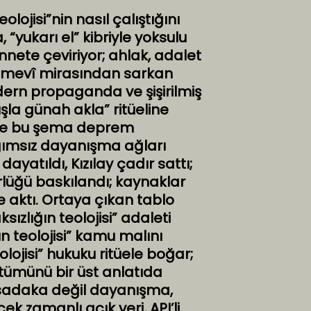
lojisi”nin nasıl çalıştığını
 “yukarı el” kibriyle yoksulu
nnete çeviriyor; ahlak, adalet
 Emevî mirasından sarkan
ern propaganda ve şişirilmiş
şla günah akla” ritüeline
de bu şema deprem
ağımsız dayanışma ağları
dayatıldı, Kızılay çadır sattı;
lüğü baskılandı; kaynaklar
e aktı. Ortaya çıkan tablo
sızlığın teolojisi” adaleti
un teolojisi” kamu malını
olojisi” hukuku ritüele boğar;
 tümünü bir üst anlatıda
ir: sadaka değil dayanışma,
ek zamanlı açık veri, API’li