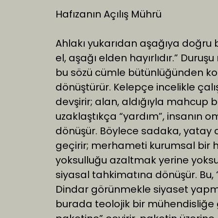
Hafızanın Açılış Mührü
Ahlakı yukarıdan aşağıya doğru bo
el, aşağı elden hayırlıdır.” Dur
bu sözü cümle bütünlüğünden kopa
dönüştürür. Kelepçe incelikle çalış
devşirir; alan, aldığıyla mahcup bir
uzaklaştıkça “yardım”, insanın o
dönüşür. Böylece sadaka, yatay 
geçirir; merhameti kurumsal bir h
yoksulluğu azaltmak yerine yoks
siyasal tahkimatına dönüşür. Bu, “iy
Dindar görünmekle siyaset yapma
burada teolojik bir mühendisliğe gi