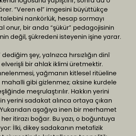
 kendi logosunu yapıştırır, sonra da o
 örer. “Veren el” imgesini büyüttükçe
k talebini nankörlük, hesap sormayı
al onur, bir anda “şükür” pedagojisinin
nin değil, şükredeni isteyenin işine yarar.
ediğim şey, yalnızca hırsızlığın dinî
elverişli bir ahlak iklimi üretmektir.
ahnelenmesi, yağmanın kitlesel ritüeline
t mahalli gibi gizlenmez; aksine kurdele
 eşliğinde meşrulaştırılır. Hakkın yerini
min yerini sadakat alınca ortaya çıkan
r: Yukarıdan aşağıya inen bir merhamet
her itirazı boğar. Bu yazı, o boğuntuya
or: İlki, dikey sadakanın metafizik