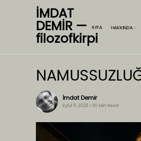
İMDAT
DEMİR —
ANASAYFA
HAKKINDA
filozofkirpi
NAMUSSUZLUĞ
İmdat Demir
Eylül 11, 2025
20 Min Read