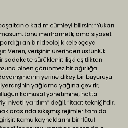
şaltan o kadim cümleyi bilirsin: “Yukarı
uşu masum, tonu merhametli; ama siyaset
rdığı an bir ideolojik kelepçeye
ır: Veren, verişinin üzerinden üstünlük
 sadakate sürüklenir; ilişki eşitlikten
mzuna binen görünmez bir ağırlığa
dayanışmanın yerine dikey bir buyuruyu
iyerarşinin yağlama yağına çevirir;
ulluğun kamusal yönetimine, hatta
i niyetli yardım” değil, “itaat tekniği”dir.
k arasında sıkışmış rejimler tam da
rişir: Kamu kaynaklarını bir “lütuf