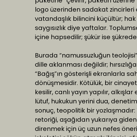
paketine” çevirir, paketin üzerine
logo üzerinden sadakat zincirleri
vatandaşlık bilincini küçültür; ha
saygısızlık diye yaftalar. Toplums
içine hapsedilir; şükür ise şükrede
Burada “namussuzluğun teolojisi” d
dille aklanması değildir; hırsızlığa 
“Bağış”ın gösterişli ekranlarla s
dönüşmesidir. Kötülük, bir cinaye
kesilir, canlı yayın yapılır, alkışlar
lütuf, hukukun yerini dua, deneti
sonuç, teopolitik bir yozlaşmadı
retoriği, aşağıdan yukarıya giden 
direnmek için üç uzun nefes öneriy