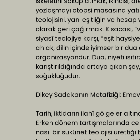
iskeletini söküp atmak; ikincisi, a
yozlaşmayı otopsi masasına yat
teolojisini, yani eşitliğin ve hesap 
olarak geri çağırmak. Kısacası, 
siyasî teolojiye karşı, “eşit hays
ahlak, dilin içinde iyimser bir du
organizasyondur. Dua, niyeti ısıtır;
karıştırıldığında ortaya çıkan şey
soğukluğudur.
Dikey Sadakanın Metafiziği: Eme
Tarih, iktidarın ilahî gölgeler al
Erken dönem tartışmalarında cebr
nasıl bir sükûnet teolojisi ürettiği b