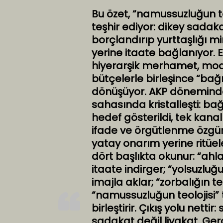
Bu özet, “namussuzluğun teo
teşhir ediyor: dikey sadaka,
borçlandırıp yurttaşlığı mi
yerine itaate bağlanıyor.
hiyerarşik merhamet, mod
bütçelerle birleşince “bağı
dönüşüyor. AKP dönemin
sahasında kristalleşti: b
hedef gösterildi, tek kanal 
ifade ve örgütlenme özgür
yatay onarım yerine ritüel
dört başlıkta okunur: “ahlak
itaate indirger; “yolsuzluğ
imajla aklar; “zorbalığın te
“namussuzluğun teolojisi”
birleştirir. Çıkış yolu nett
sadakat değil liyakat. Gerç