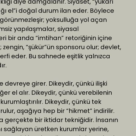
kliği diye damgalanır. Siyaset, “yukarı
ağı el”i doğal durum ilan eder. Böylece
görünmezleşir; yoksulluğa yol açan
timsiz yapılaşmalar, siyasal
eri bir anda “imtihan” retoriğinin içine
ilir; zengin, “şükür”ün sponsoru olur; devlet,
erfi eder. Bu sahnede eşitlik yalnızca
ır.
vreye girer. Dikeydir, çünkü ilişki
diğer el alır. Dikeydir, çünkü verebilenin
kurumlaştırılır. Dikeydir, çünkü tek
lur, aşağıya hep bir “hikmet” indirilir.
a gerçekte bir iktidar tekniğidir. İnsanın
ı sağlayan üretken kurumlar yerine,