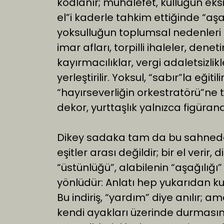
kodlanır; muhalefet, kulluğun eksi
el”i kaderle tahkim ettiğinde “aş
yoksulluğun toplumsal nedenleri 
imar afları, torpilli ihaleler, dene
kayırmacılıklar, vergi adaletsizlikl
yerleştirilir. Yoksul, “sabır”la eğit
“hayırseverliğin orkestratörü”ne t
dekor, yurttaşlık yalnızca figürand
Dikey sadaka tam da bu sahnede de
eşitler arası değildir; bir el verir, 
“üstünlüğü”, alabilenin “aşağılığı” 
yönlüdür: Anlatı hep yukarıdan kuru
Bu indiriş, “yardım” diye anılır; am
kendi ayakları üzerinde durmasın