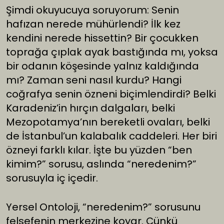
Şimdi okuyucuya soruyorum: Senin
hafızan nerede mühürlendi? İlk kez
kendini nerede hissettin? Bir çocukken
toprağa çıplak ayak bastığında mı, yoksa
bir odanın köşesinde yalnız kaldığında
mı? Zaman seni nasıl kurdu? Hangi
coğrafya senin özneni biçimlendirdi? Belki
Karadeniz’in hırçın dalgaları, belki
Mezopotamya’nın bereketli ovaları, belki
de İstanbul’un kalabalık caddeleri. Her biri
özneyi farklı kılar. İşte bu yüzden “ben
kimim?” sorusu, aslında “neredenim?”
sorusuyla iç içedir.
Yersel Ontoloji, “neredenim?” sorusunu
felsefenin merkezine koyar. Çünkü