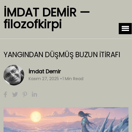
İMDAT DEMİR —
filozofkirpi
YANGINDAN DÜŞMÜŞ BUZUN İTİRAFI
İmdat Demir
Kasım 27, 2025
1 Min Read