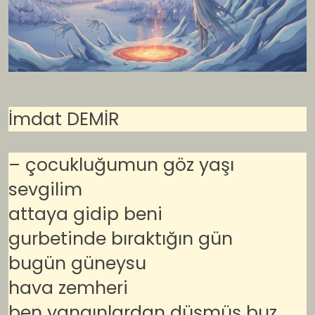
İmdat DEMİR
– çocukluğumun göz yaşı
sevgilim
attaya gidip beni
gurbetinde bıraktığın gün
bugün güneysu
hava zemheri
ben yangınlardan düşmüş buz