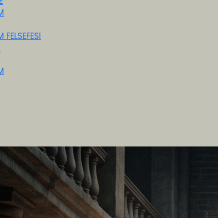
E
M
M
M FELSEFESİ
M
M