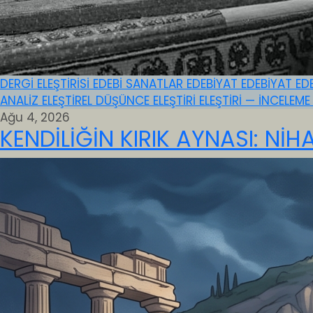
DERGİ ELEŞTİRİSİ
EDEBİ SANATLAR
EDEBİYAT
EDEBİYAT
ED
ANALİZ
ELEŞTİREL DÜŞÜNCE
ELEŞTİRİ
ELEŞTİRİ — İNCELEM
Ağu 4, 2026
KENDİLİĞİN KIRIK AYNASI: Nİ