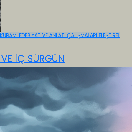
 KURAMI
EDEBİYAT VE ANLATI ÇALIŞMALARI
ELEŞTİREL
T VE İÇ SÜRGÜN