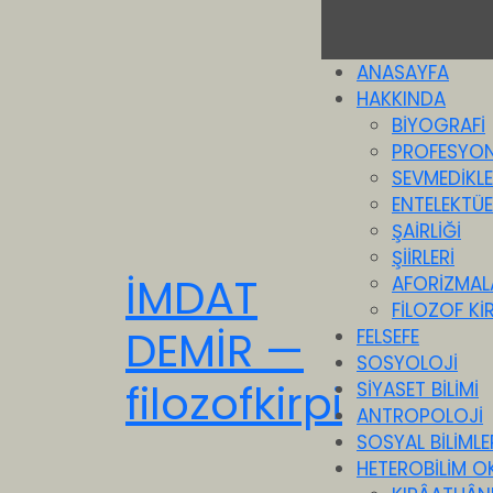
ANASAYFA
HAKKINDA
BİYOGRAFİ
PROFESYON
SEVMEDİKLE
ENTELEKTÜEL
ŞAİRLİĞİ
ŞİİRLERİ
İMDAT
AFORİZMAL
FİLOZOF KİR
DEMİR —
FELSEFE
SOSYOLOJİ
filozofkirpi
SİYASET BİLİMİ
ANTROPOLOJİ
SOSYAL BİLİMLE
HETEROBİLİM O