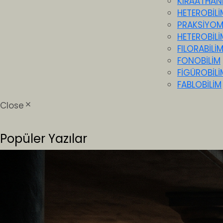
KIRÂATHÂN
HETEROBİLİ
PRAKSİYO
HETEROBİLİ
FILORABİLİ
FONOBİLİM
FİGÜROBİLİ
FABLOBİLİM
Close
Popüler Yazılar