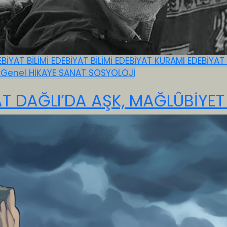
EBİYAT BİLİMİ
EDEBİYAT BİLİMİ
EDEBİYAT KURAMI
EDEBİYAT
E
Genel
HİKAYE
SANAT
SOSYOLOJİ
HAT DAĞLI’DA AŞK, MAĞLÛBİYE