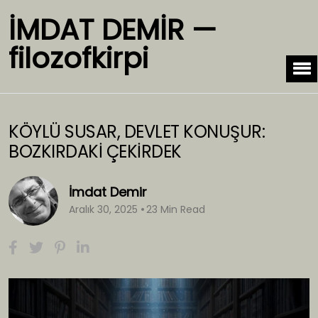
İMDAT DEMİR —
filozofkirpi
KÖYLÜ SUSAR, DEVLET KONUŞUR:
BOZKIRDAKİ ÇEKİRDEK
İmdat Demir
Aralık 30, 2025
23 Min Read