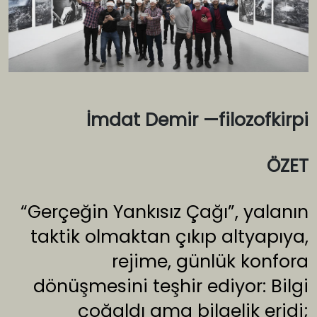
İmdat Demir —filozofkirpi
ÖZET
“Gerçeğin Yankısız Çağı”, yalanın
taktik olmaktan çıkıp altyapıya,
rejime, günlük konfora
dönüşmesini teşhir ediyor: Bilgi
çoğaldı ama bilgelik eridi;