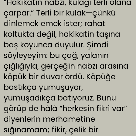
“Hakikatin nabzı, kulağı terli olana
çarpar.” Terli bir kulak—çünkü
dinlemek emek ister; rahat
koltukta değil, hakikatin taşına
baş koyunca duyulur. Şimdi
söyleyeyim: bu çağ, yalanın
çığlığıyla, gerçeğin nabzı arasına
köpük bir duvar ördü. Köpüğe
bastıkça yumuşuyor,
yumuşadıkça batıyoruz. Bunu
görüp de hâlâ “herkesin fikri var”
diyenlerin merhametine
sığınamam; fikir, çelik bir