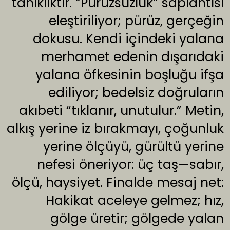
tanıklıktır. “Pürüzsüzlük” saplantısı
eleştiriliyor; pürüz, gerçeğin
dokusu. Kendi içindeki yalana
merhamet edenin dışarıdaki
yalana öfkesinin boşluğu ifşa
ediliyor; bedelsiz doğruların
akıbeti “tıklanır, unutulur.” Metin,
alkış yerine iz bırakmayı, çoğunluk
yerine ölçüyü, gürültü yerine
nefesi öneriyor: üç taş—sabır,
ölçü, haysiyet. Finalde mesaj net:
Hakikat aceleye gelmez; hız,
gölge üretir; gölgede yalan