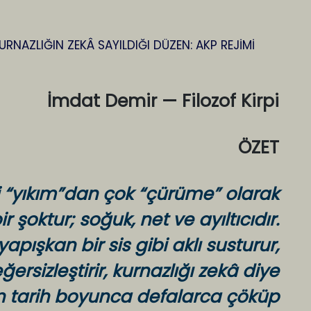
İmdat Demir — Filozof Kirpi
ÖZET
ini “yıkım”dan çok “çürüme” olarak
r şoktur; soğuk, net ve ayıltıcıdır.
apışkan bir sis gibi aklı susturur,
ersizleştirir, kurnazlığı zekâ diye
un tarih boyunca defalarca çöküp