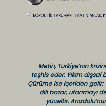
Metin, Türkiye’nin kriz
teşhis eder. Yıkım dışsal bi
Çürüme ise içeriden gelir; y
dili bozar, utanmayı değ
yüceltir. Anadolu’n