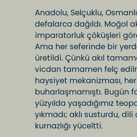
Anadolu, Selçuklu, Osmanlı
defalarca dağıldı. Moğol ak
imparatorluk çöküşleri gör
Ama her seferinde bir yerd
üretildi. Çünkü akıl tama
vicdan tamamen felç edil
haysiyet mekanizması, her
buharlaşmamıştı. Bugün f
yüzyılda yaşadığımız teopo
yıkmadı; aklı susturdu, dil
kurnazlığı yüceltti.