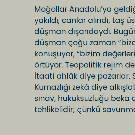
Moğollar Anadolu’ya geldiğ
yakıldı, canlar alındı, taş
düşman dışarıdaydı. Bugün 
düşman çoğu zaman “bizde
konuşuyor, “bizim değerle
örtüyor. Teopolitik rejim 
İtaati ahlâk diye pazarlar.
Kurnazlığı zekâ diye alkışla
sınav, hukuksuzluğu beka 
tehlikelidir; çünkü savunma 