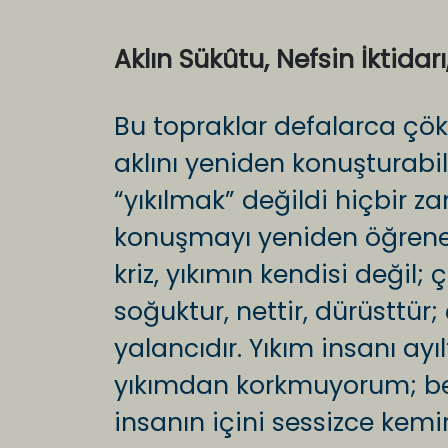
Aklın Sükûtu, Nefsin İktidar
Bu topraklar defalarca çök
aklını yeniden konuşturabil
“yıkılmak” değildi hiçbir z
konuşmayı yeniden öğrene
kriz, yıkımın kendisi değil
soğuktur, nettir, dürüsttür
yalancıdır. Yıkım insanı ayı
yıkımdan korkmuyorum; ben
insanın içini sessizce kemi