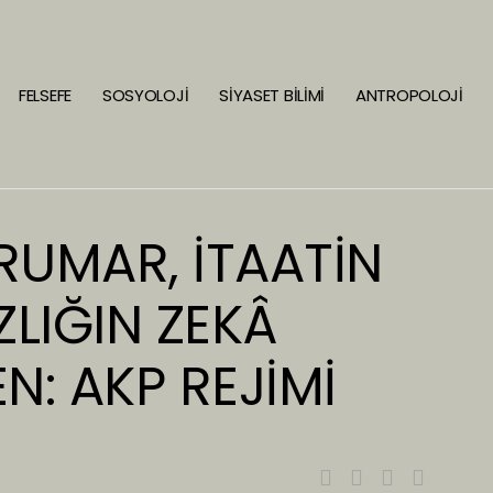
FELSEFE
SOSYOLOJİ
SİYASET BİLİMİ
ANTROPOLOJİ
RUMAR, İTAATİN
LIĞIN ZEKÂ
N: AKP REJİMİ