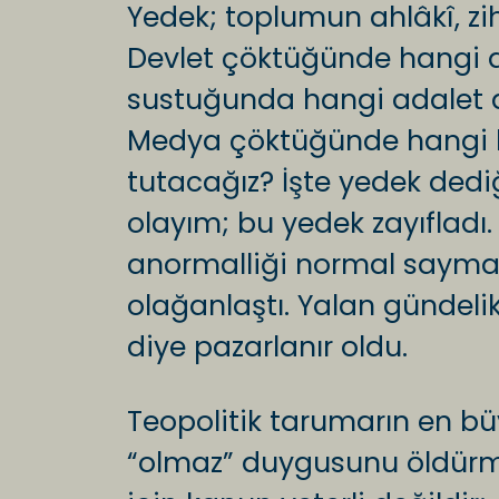
Yedek; toplumun ahlâkî, zihi
Devlet çöktüğünde hangi d
sustuğunda hangi adalet d
Medya çöktüğünde hangi ke
tutacağız? İşte yedek dedi
olayım; bu yedek zayıfladı
anormalliği normal saymay
olağanlaştı. Yalan gündeli
diye pazarlanır oldu.
Teopolitik tarumarın en bü
“olmaz” duygusunu öldürme