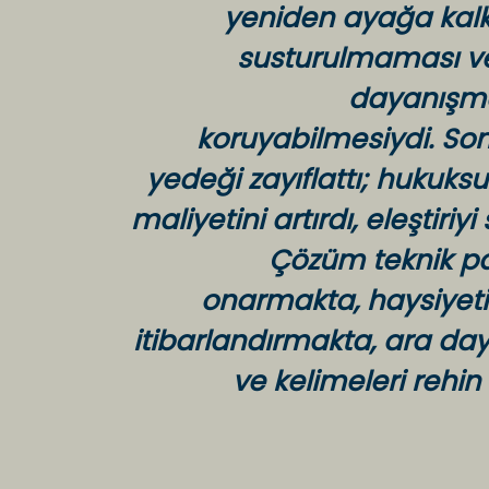
yeniden ayağa kalk
susturulmaması ve
dayanışma 
koruyabilmesiydi. Son 
yedeği zayıflattı; hukuks
maliyetini artırdı, eleştiriyi
Çözüm teknik pak
onarmakta, haysiyeti 
itibarlandırmakta, ara da
ve kelimeleri rehin