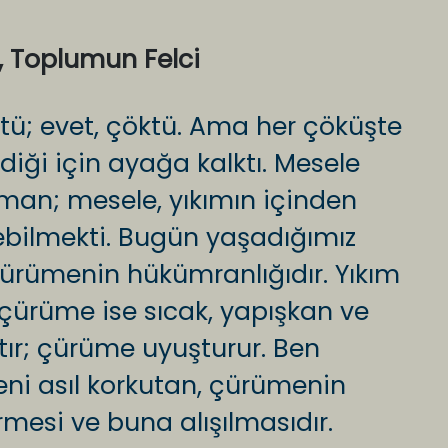
ı, Toplumun Felci
tü; evet, çöktü. Ama her çöküşte
diği için ayağa kalktı. Mesele
aman; mesele, yıkımın içinden
bilmekti. Bugün yaşadığımız
; çürümenin hükümranlığıdır. Yıkım
; çürüme ise sıcak, yapışkan ve
ltır; çürüme uyuşturur. Ben
i asıl korkutan, çürümenin
rmesi ve buna alışılmasıdır.