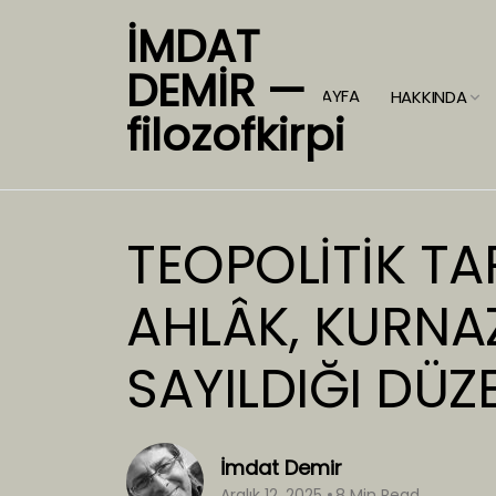
İMDAT
DEMİR —
ANASAYFA
HAKKINDA
filozofkirpi
TEOPOLİTİK TA
AHLÂK, KURNAZ
SAYILDIĞI DÜZE
İmdat Demir
Aralık 12, 2025
8 Min Read