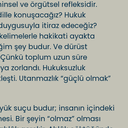
nsel ve örgütsel refleksidir.
ille konuşacağız? Hukuk
uygusuyla itiraz edeceğiz?
limelerle hakikati ayakta
ğim şey budur. Ve dürüst
. Çünkü toplum uzun süre
a zorlandı. Hukuksuzluk
kleşti. Utanmazlık “güçlü olmak”
yük suçu budur; insanın içindeki
si. Bir şeyin “olmaz” olması