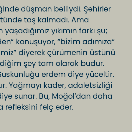
inde düşman belliydi. Şehirler
 üstünde taş kalmadı. Ama
yaşadığımız yıkımın farkı şu;
n” konuşuyor, “bizim adımıza”
rimiz” diyerek çürümenin üstünü
dediğim şey tam olarak budur.
 Suskunluğu erdem diye yüceltir.
tır. Yağmayı kader, adaletsizliği
diye sunar. Bu, Moğol’dan daha
refleksini felç eder.