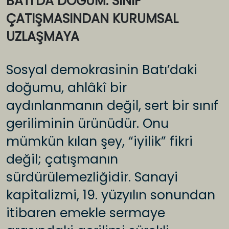
BATI’DA DOĞUM: SINIF
ÇATIŞMASINDAN KURUMSAL
UZLAŞMAYA
Sosyal demokrasinin Batı’daki
doğumu, ahlâkî bir
aydınlanmanın değil, sert bir sınıf
geriliminin ürünüdür. Onu
mümkün kılan şey, “iyilik” fikri
değil; çatışmanın
sürdürülemezliğidir. Sanayi
kapitalizmi, 19. yüzyılın sonundan
itibaren emekle sermaye