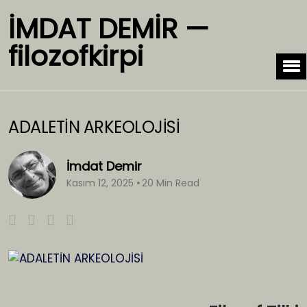
İMDAT DEMİR —
filozofkirpi
ADALETİN ARKEOLOJİSİ
İmdat Demir
Kasım 12, 2025
20 Min Read