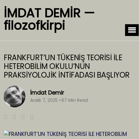
İMDAT DEMİR —
filozofkirpi
FRANKFURT’UN TÜKENİŞ TEORİSİ İLE
HETEROBİLİM OKULU’NUN
PRAKSİYOLOJİK İNTİFADASI BAŞLIYOR
İmdat Demir
Aralık 7, 2025
67 Min Read