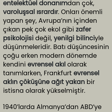
entelektüel donanım
dan çok,
varoluşsal ısrardır
. Onları önemli
yapan şey, Avrupa’nın içinden
çıkan pek çok ekol gibi
zafer
psikolojisi
değil,
yenilgi bilinci
yle
düşünmeleridir. Batı düşüncesinin
çoğu erken modern dönemde
kendini
evrensel akıl
olarak
tanımlarken, Frankfurt
evrensel
aklın çöküşüne ağıt yakan
bir
istisna olarak yükselmiştir.
1940’larda Almanya’dan ABD’ye