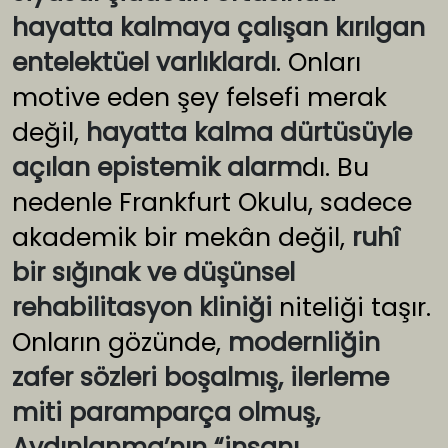
hayatta kalmaya çalışan kırılgan
entelektüel varlıklardı
. Onları
motive eden şey felsefi merak
değil,
hayatta kalma dürtüsüyle
açılan epistemik alarm
dı. Bu
nedenle Frankfurt Okulu, sadece
akademik bir mekân değil,
ruhî
bir sığınak ve düşünsel
rehabilitasyon kliniği
niteliği taşır.
Onların gözünde,
modernliğin
zafer sözleri boşalmış, ilerleme
miti paramparça olmuş,
Aydınlanma’nın “insanı