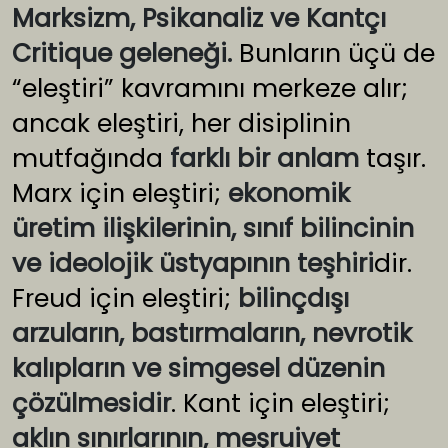
Marksizm, Psikanaliz ve Kantçı
Critique geleneği.
Bunların üçü de
“eleştiri” kavramını merkeze alır;
ancak eleştiri, her disiplinin
mutfağında
farklı bir anlam
taşır.
Marx için eleştiri;
ekonomik
üretim ilişkilerinin, sınıf bilincinin
ve ideolojik üstyapının teşhiri
dir.
Freud için eleştiri;
bilinçdışı
arzuların, bastırmaların, nevrotik
kalıpların ve simgesel düzenin
çözülmesidir
. Kant için eleştiri;
aklın sınırlarının, meşruiyet