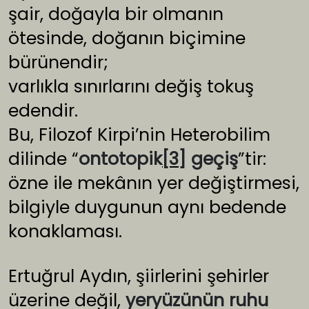
şair, doğayla bir olmanın
ötesinde, doğanın biçimine
bürünendir;
varlıkla sınırlarını değiş tokuş
edendir.
Bu, Filozof Kirpi’nin Heterobilim
dilinde “
ontotopik
[3]
geçiş
”tir:
özne ile mekânın yer değiştirmesi,
bilgiyle duygunun aynı bedende
konaklaması.
Ertuğrul Aydın, şiirlerini şehirler
üzerine değil,
yeryüzünün ruhu