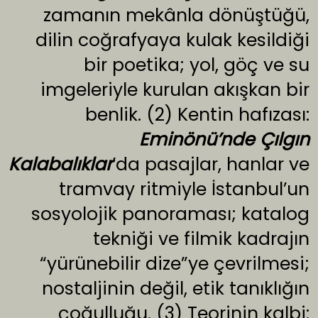
zamanın mekânla dönüştüğü,
dilin coğrafyaya kulak kesildiği
bir poetika; yol, göç ve su
imgeleriyle kurulan akışkan bir
benlik. (2) Kentin hafızası:
Eminönü’nde Çılgın
Kalabalıklar
’da pasajlar, hanlar ve
tramvay ritmiyle İstanbul’un
sosyolojik panoraması; katalog
tekniği ve filmik kadrajın
“yürünebilir dize”ye çevrilmesi;
nostaljinin değil, etik tanıklığın
çoğulluğu. (3) Teorinin kalbi: