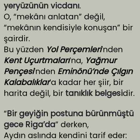
yeryüzünün vicdanı
.
O, “mekânı anlatan” değil,
“mekânın kendisiyle konuşan” bir
şairdir.
Bu yüzden
Yol Perçemleri
’nden
Kent Uçurtmaları
’na,
Yağmur
Pençesi
’nden
Eminönü’nde Çılgın
Kalabalıklar
’a kadar her şiir, bir
harita değil, bir
tanıklık belgesi
dir.
“
Bir geyiğin postuna bürünmüştü
gece Riga’da
” derken,
Aydın aslında kendini tarif eder: