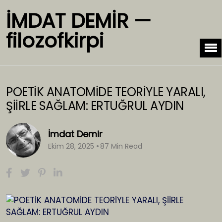
İMDAT DEMİR —
filozofkirpi
POETİK ANATOMİDE TEORİYLE YARALI,
ŞİİRLE SAĞLAM: ERTUĞRUL AYDIN
İmdat Demir
Ekim 28, 2025
87 Min Read