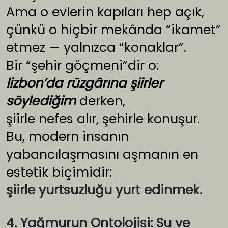
Ama o evlerin kapıları hep açık,
çünkü o hiçbir mekânda “ikamet”
etmez — yalnızca “konaklar”.
Bir “şehir göçmeni”dir o:
lizbon’da rüzgârına şiirler
söylediğim
derken,
şiirle nefes alır, şehirle konuşur.
Bu, modern insanın
yabancılaşmasını aşmanın en
estetik biçimidir:
şiirle yurtsuzluğu yurt edinmek.
4. Yağmurun Ontolojisi: Su ve