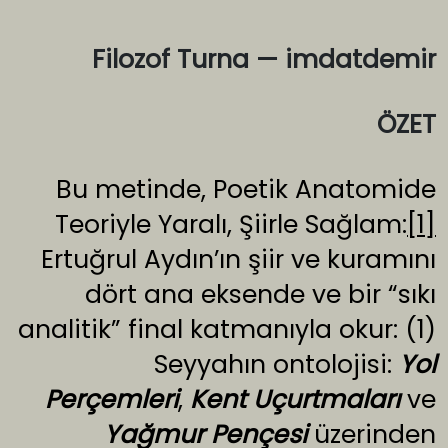
Filozof Turna — imdatdemir
ÖZET
Bu metinde, Poetik Anatomide
Teoriyle Yaralı, Şiirle Sağlam:
[1]
Ertuğrul Aydın’ın şiir ve kuramını
dört ana eksende ve bir “sıkı
analitik” final katmanıyla okur: (1)
Seyyahın ontolojisi:
Yol
Perçemleri
,
Kent Uçurtmaları
ve
Yağmur Pençesi
üzerinden