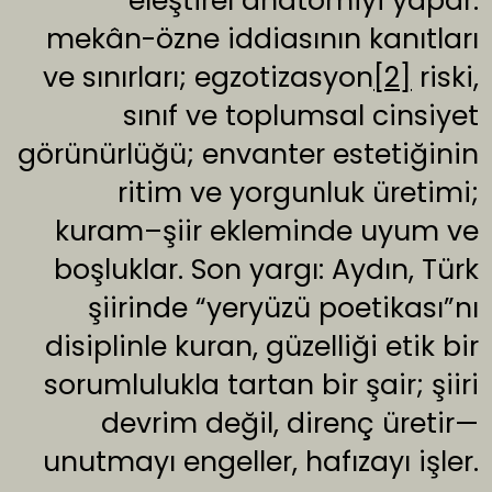
eleştirel anatomiyi yapar:
mekân-özne iddiasının kanıtları
ve sınırları; egzotizasyon
[2]
riski,
sınıf ve toplumsal cinsiyet
görünürlüğü; envanter estetiğinin
ritim ve yorgunluk üretimi;
kuram–şiir ekleminde uyum ve
boşluklar. Son yargı: Aydın, Türk
şiirinde “yeryüzü poetikası”nı
disiplinle kuran, güzelliği etik bir
sorumlulukla tartan bir şair; şiiri
devrim değil, direnç üretir—
unutmayı engeller, hafızayı işler.