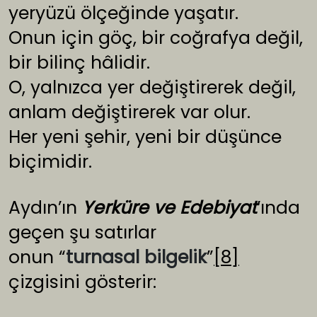
yeryüzü ölçeğinde yaşatır.
Onun için göç, bir coğrafya değil,
bir bilinç hâlidir.
O, yalnızca yer değiştirerek değil,
anlam değiştirerek var olur.
Her yeni şehir, yeni bir düşünce
biçimidir.
Aydın’ın
Yerküre ve Edebiyat
’ında
geçen şu satırlar
onun “
turnasal bilgelik
”
[8]
çizgisini gösterir: