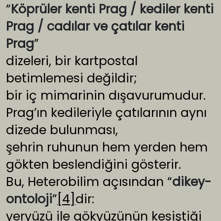
“
Köprüler kenti Prag / kediler kenti
Prag / cadılar ve çatılar kenti
Prag
”
dizeleri, bir kartpostal
betimlemesi değildir;
bir iç mimarinin dışavurumudur.
Prag’ın kedileriyle çatılarının aynı
dizede bulunması,
şehrin ruhunun hem yerden hem
gökten beslendiğini gösterir.
Bu, Heterobilim açısından “
dikey-
ontoloji
”
[4]
dir:
yeryüzü ile gökyüzünün kesiştiği