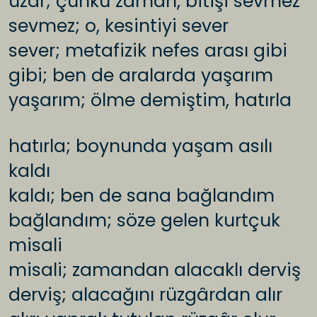
uzar; çünkü zaman, bitişi sevmez
sevmez; o, kesintiyi sever
sever; metafizik nefes arası gibi
gibi; ben de aralarda yaşarım
yaşarım; ölme demiştim, hatırla
hatırla; boynunda yaşam asılı
kaldı
kaldı; ben de sana bağlandım
bağlandım; söze gelen kurtçuk
misali
misali; zamandan alacaklı derviş
derviş; alacağını rüzgârdan alır