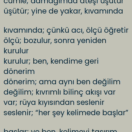
cümle; damağımda ateşi üşütür
üşütür; yine de yakar, kıvamında
kıvamında; çünkü acı, ölçü öğretir
ölçü; bozulur, sonra yeniden
kurulur
kurulur; ben, kendime geri
dönerim
dönerim; ama aynı ben değilim
değilim; kıvrımlı bilinç akışı var
var; rüya kıyısından seslenir
seslenir; “her şey kelimede başlar”
başlar; ve ben, kelimeyi taşırım