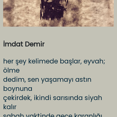
İmdat Demir
her şey kelimede başlar, eyvah;
ölme
dedim, sen yaşamayı astın
boynuna
çekirdek, ikindi sarısında siyah
kalır
sabah vaktinde gece karanlığı