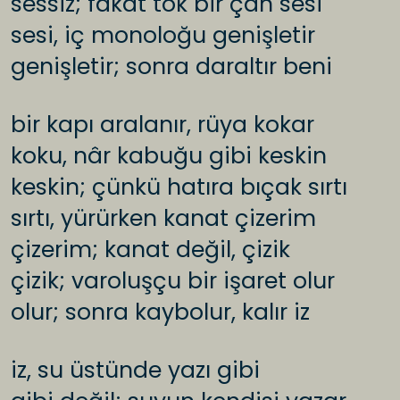
sessiz; fakat tok bir çan sesi
sesi, iç monoloğu genişletir
genişletir; sonra daraltır beni
bir kapı aralanır, rüya kokar
koku, nâr kabuğu gibi keskin
keskin; çünkü hatıra bıçak sırtı
sırtı, yürürken kanat çizerim
çizerim; kanat değil, çizik
çizik; varoluşçu bir işaret olur
olur; sonra kaybolur, kalır iz
iz, su üstünde yazı gibi