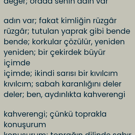
değer; orada senin adın var
adın var; fakat kimliğin rüzgâr
rüzgâr; tutulan yaprak gibi bende
bende; korkular çözülür, yeniden
yeniden; bir çekirdek büyür
içimde
içimde; ikindi sarısı bir kıvılcım
kıvılcım; sabah karanlığını deler
deler; ben, aydınlıkta kahverengi
kahverengi; çünkü toprakla
konuşurum