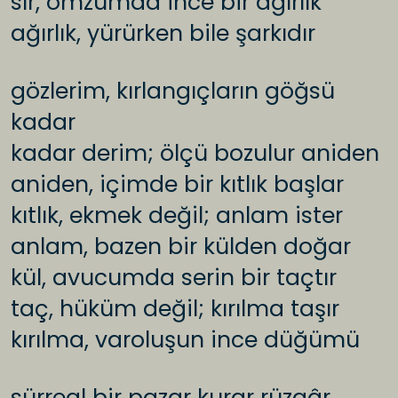
sır, omzumda ince bir ağırlık
ağırlık, yürürken bile şarkıdır
gözlerim, kırlangıçların göğsü
kadar
kadar derim; ölçü bozulur aniden
aniden, içimde bir kıtlık başlar
kıtlık, ekmek değil; anlam ister
anlam, bazen bir külden doğar
kül, avucumda serin bir taçtır
taç, hüküm değil; kırılma taşır
kırılma, varoluşun ince düğümü
sürreal bir pazar kurar rüzgâr